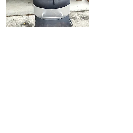
BBQ棟に設置したピザ窯です。
下から火入れをし、十分に予熱すれ
ば、３、4分で焼き上がります。オス
スメは１枚のピザを切り分けずにその
まま折りたたんで食べるナポリ式。
ピザ以外にも上部に炭を乗せたり、鍋
を乗せたりと色々な使い方があります