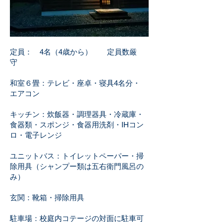
定員： 4名（4歳から） 定員数厳
守
和室６畳：テレビ・座卓・寝具4名分・
エアコン
キッチン：炊飯器・調理器具・冷蔵庫・
食器類・スポンジ・食器用洗剤・IHコン
ロ・電子レンジ​​
ユニットバス：トイレットペーパー・掃
除用具​（シャンプー類は五右衛門風呂の
み）
玄関：靴箱・掃除用具​​
​駐車場：校庭内コテージの対面に駐車可