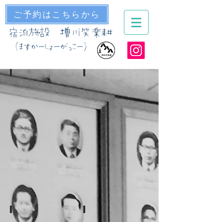
ご予約はこちらから
貸コテージ グリーンツーリズム
宿泊施設 増川笑楽耕
（ますかーしょーがっこー）
トーテムポール
玉入れ