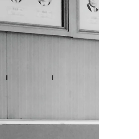
廊下
職員室
注意書き 1
2階窓